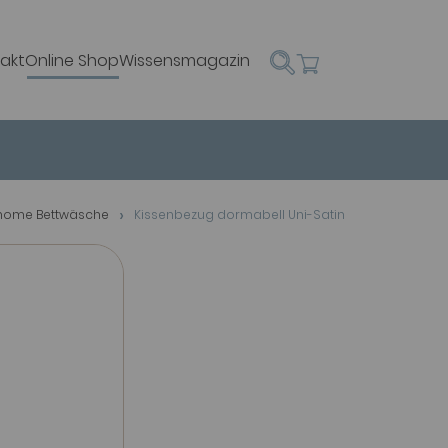
akt
Online Shop
Wissensmagazin
home Bettwäsche
Kissenbezug dormabell Uni-Satin