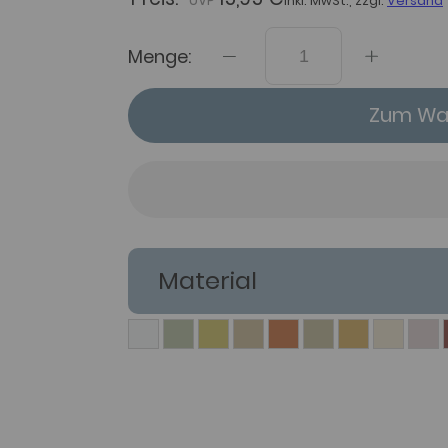
inkl. MwSt., zzgl.
Versand
Menge:
Zum War
Material