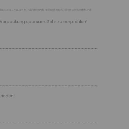
ichen, die unseren Mindeststandards bzgl. sachlicher Wortwahl und
nd Verpackung sparsam. Sehr zu empfehlen!
frieden!