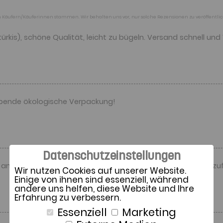
rten Käufern/Käuferinnen stammen. Wir behalten uns vor, nur solche Rezensionen zu veröffentl
türkis), schöne Qualität, leicht zu bügeln. Versand schnell u
lobende ökologische Verpackung!
Datenschutzeinstellungen
m nächsten Tag geliefert in sehr guter Qualität, bin sehr zu
Wir nutzen Cookies auf unserer Website.
Einige von ihnen sind essenziell, während
andere uns helfen, diese Website und Ihre
Erfahrung zu verbessern.
Essenziell
Marketing