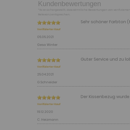
Kundenbewertungen
*Es ist sichergestellt, dass sämtliche Bewertungen von verifizie
Relevanz entsprechen.
Sehr schöner Farbton (
Verifizierter Kauf
05.05.2021
Gesa Winter
Guter Service und zu 
Verifizierter Kauf
25.04.2021
G.Schneider
Der Kissenbezug wurde a
Verifizierter Kauf
19.12.2020
C. Heizmann