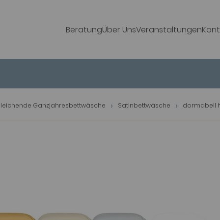
Beratung
Über Uns
Veranstaltungen
Kont
leichende Ganzjahresbettwäsche
Satinbettwäsche
dormabell 