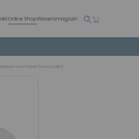
akt
Online Shop
Wissensmagazin
zkissen dormabell Cervical NB 3