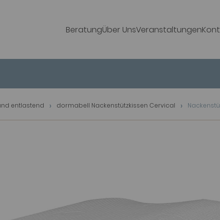
Beratung
Über Uns
Veranstaltungen
Kont
und entlastend
dormabell Nackenstützkissen Cervical
Nackenstüt