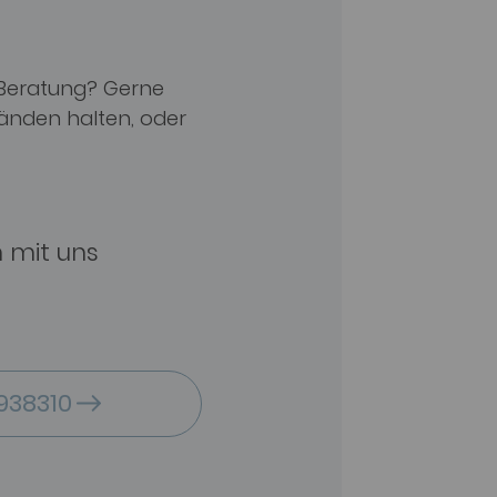
 Beratung? Gerne
Händen halten, oder
n mit uns
938310