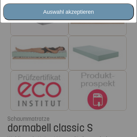
Auswahl akzeptieren
Schaummatratze
dormabell classic S