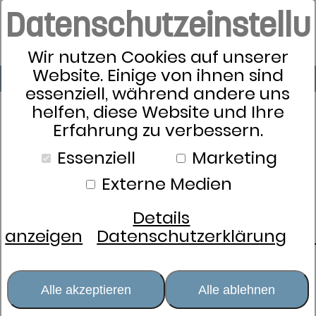
Datenschutzeinstell
Wir nutzen Cookies auf unserer
Website. Einige von ihnen sind
essenziell, während andere uns
helfen, diese Website und Ihre
Erfahrung zu verbessern.
Schlafkultur
Essenziell
Marketing
Bettwäsche
Externe Medien
Kissen
Zudecken
Details
Schlafsysteme
anzeigen
Datenschutzerklärung
Lattoflex
Dormabell
Matratzen
Alle akzeptieren
Alle ablehnen
Rahmen