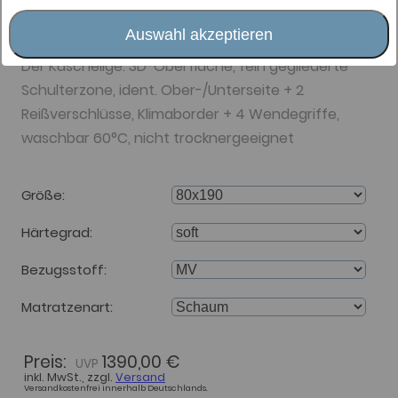
Matratze 16cm H1 soft
MV/MV
Auswahl akzeptieren
Der Kuschelige: 3D-Oberfläche, fein gegliederte
Schulterzone, ident. Ober-/Unterseite + 2
Reißverschlüsse, Klimaborder + 4 Wendegriffe,
waschbar 60°C, nicht trocknergeeignet
Größe
Härtegrad
Bezugsstoff
Matratzenart
Preis:
1390,00 €
inkl. MwSt., zzgl.
Versand
Versandkostenfrei innerhalb Deutschlands.