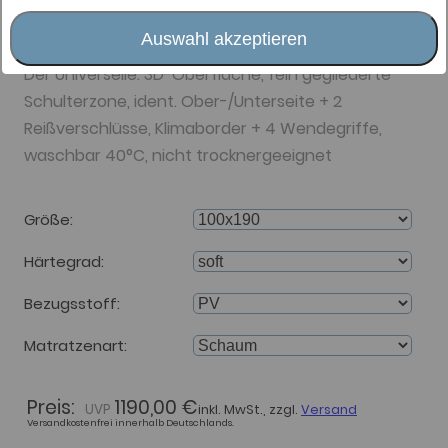
Matratze 16cm H1 soft
PV/PV
Auswahl akzeptieren
Der Universelle: 3D-Oberfläche, fein gegliederte
Schulterzone, ident. Ober-/Unterseite + 2
Reißverschlüsse, Klimaborder + 4 Wendegriffe,
waschbar 40°C, nicht trocknergeeignet
Größe
Härtegrad
Bezugsstoff
Matratzenart
Preis:
1190,00 €
inkl. MwSt., zzgl.
Versand
Versandkostenfrei innerhalb Deutschlands.