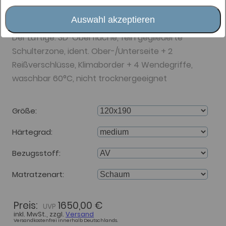
Matratze 16cm H2 medium
AV/AV
Auswahl akzeptieren
Der Luftige: 3D-Oberfläche, fein gegliederte
Schulterzone, ident. Ober-/Unterseite + 2
Reißverschlüsse, Klimaborder + 4 Wendegriffe,
waschbar 60°C, nicht trocknergeeignet
Größe
Härtegrad
Bezugsstoff
Matratzenart
Preis:
1650,00 €
inkl. MwSt., zzgl.
Versand
Versandkostenfrei innerhalb Deutschlands.