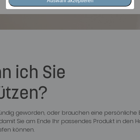
Auswahl akzeptieren
n ich Sie
ützen?
 fündig geworden, oder brauchen eine persönliche
, damit Sie am Ende Ihr passendes Produkt in den 
afen können.