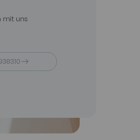
n mit uns
938310