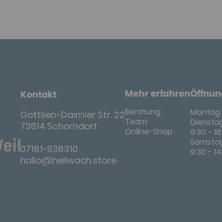
Mehr erfahren
Öffnun
Kontakt
Beratung
Montag 
Gottlieb-Daimler Str. 22
Team
Dienstag
73614 Schorndorf
Online-Shop
9:30 - 1
Samsta
07181-938310
9:30 - 1
hallo@hellwach.store