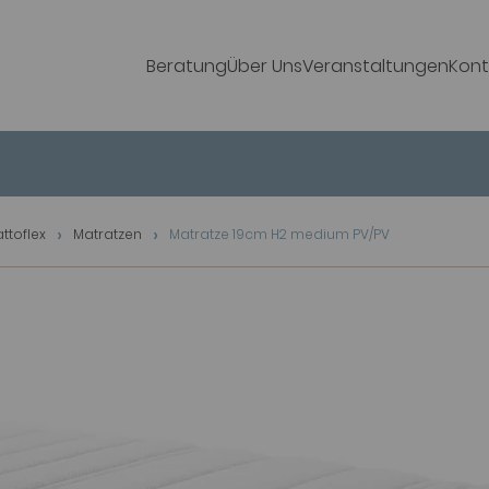
Beratung
Über Uns
Veranstaltungen
Kont
attoflex
Matratzen
Matratze 19cm H2 medium PV/PV