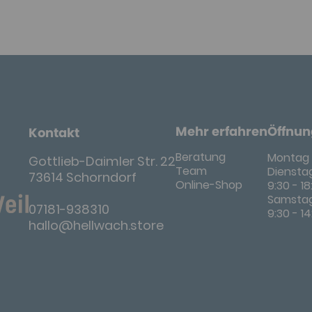
Mehr erfahren
Öffnun
Kontakt
Beratung
Montag 
Gottlieb-Daimler Str. 22
Team
Dienstag
73614 Schorndorf
Online-Shop
9:30 - 1
Samsta
07181-938310
9:30 - 1
hallo@hellwach.store