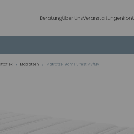
Beratung
Über Uns
Veranstaltungen
Kont
attoflex
Matratzen
Matratze 19cm H3 fest MV/MV