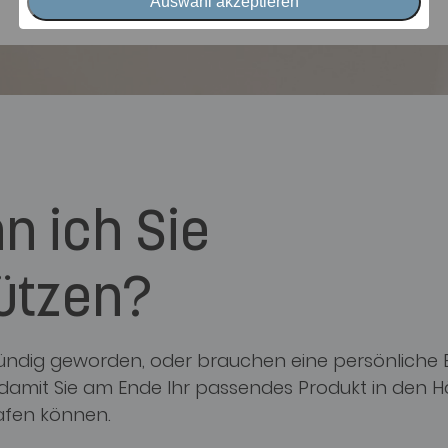
Auswahl akzeptieren
n ich Sie
ützen?
 fündig geworden, oder brauchen eine persönliche
, damit Sie am Ende Ihr passendes Produkt in den 
afen können.