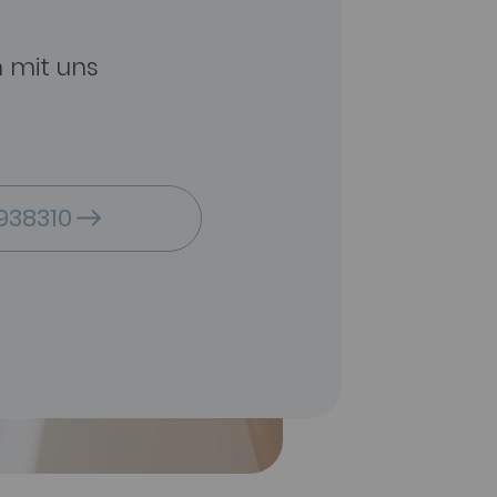
n mit uns
938310