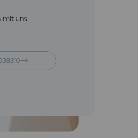
n mit uns
938310