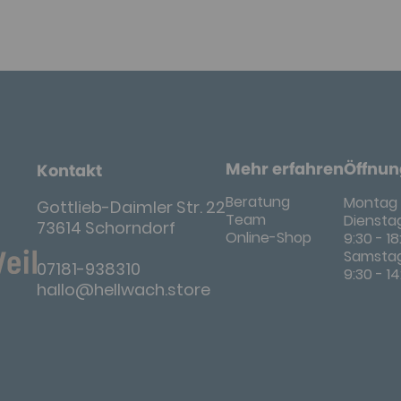
Mehr erfahren
Öffnun
Kontakt
Beratung
Montag 
Gottlieb-Daimler Str. 22
Team
Dienstag
73614 Schorndorf
Online-Shop
9:30 - 1
Samsta
07181-938310
9:30 - 1
hallo@hellwach.store