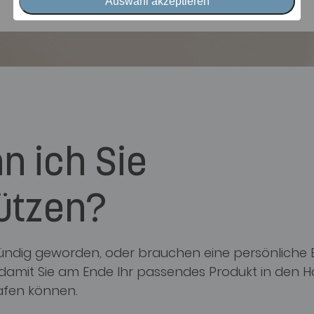
Auswahl akzeptieren
n ich Sie
ützen?
 fündig geworden, oder brauchen eine persönliche
, damit Sie am Ende Ihr passendes Produkt in den 
afen können.