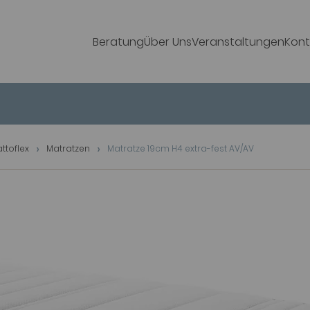
Beratung
Über Uns
Veranstaltungen
Kont
attoflex
Matratzen
Matratze 19cm H4 extra-fest AV/AV