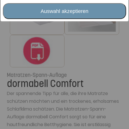
Auswahl akzeptieren
Matratzen-Spann-Auflage
dormabell Comfort
Der spannende Tipp für alle, die ihre Matratze
schützen möchten und ein trockenes, erholsames
Schlafklima schätzen. Die Matratzen-Spann-
Auflage dormabell Comfort sorgt so für eine
hautfreundliche Betthygiene. Sie ist erstklassig