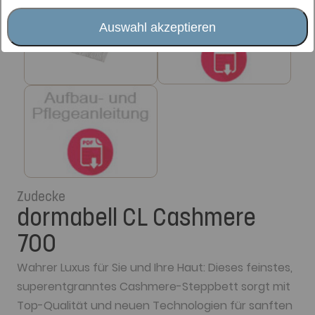
Auswahl akzeptieren
Zudecke
dormabell CL Cashmere
700
Wahrer Luxus für Sie und Ihre Haut: Dieses feinstes,
superentgranntes Cashmere-Steppbett sorgt mit
Top-Qualität und neuen Technologien für sanften