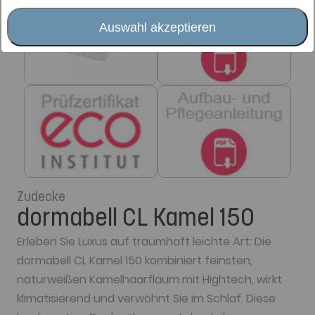
Auswahl akzeptieren
Zudecke
dormabell CL Kamel 150
Erleben Sie Luxus auf traumhaft leichte Art: Die
dormabell CL Kamel 150 kombiniert feinsten,
naturweißen Kamelhaarflaum mit Hightech, wirkt
klimatisierend und verwöhnt Sie im Schlaf. Diese