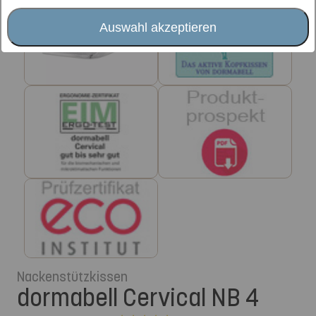
Auswahl akzeptieren
Nackenstützkissen
dormabell Cervical NB 4