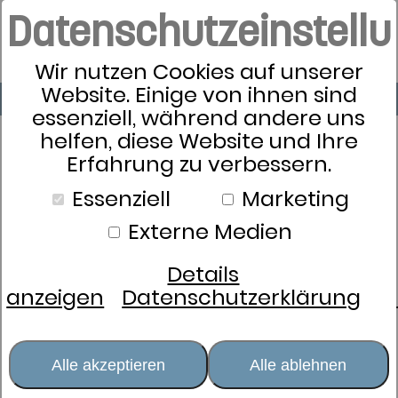
">
Datenschutzeinstell
Wir nutzen Cookies auf unserer
Website. Einige von ihnen sind
essenziell, während andere uns
helfen, diese Website und Ihre
Erfahrung zu verbessern.
Schlafkultur
Essenziell
Marketing
Wohnträume
Externe Medien
Badezimmer
Details
anzeigen
Datenschutzerklärung
Frottier & Badvorleger
Bademäntel & Kapuzentücher
Neuheiten
Alle akzeptieren
Alle ablehnen