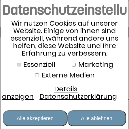
Datenschutzeinstell
Wir nutzen Cookies auf unserer
Website. Einige von ihnen sind
essenziell, während andere uns
helfen, diese Website und Ihre
Erfahrung zu verbessern.
Schlafkultur
Essenziell
Marketing
Bettwäsche
Externe Medien
Kissen
Zudecken
Details
Schlafsysteme
anzeigen
Datenschutzerklärung
Schlafaccessoires
Nachtwäsche
Damen
Alle akzeptieren
Alle ablehnen
Herren