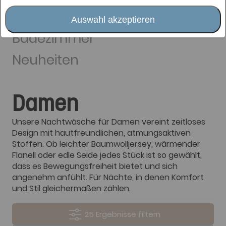
Wohnträume
Auswahl akzeptieren
Badezimmer
Neuheiten
Damen
Unsere Nachtwäsche für Damen vereint zeitloses
Design mit hautfreundlichen, atmungsaktiven
Stoffen. Ob leichter Baumwolljersey, wärmender
Flanell oder edle Seide jedes Stück ist so gewählt,
dass es Bewegungsfreiheit bietet und sich
angenehm anfühlt. Für Nächte, in denen Komfort
und Stil gleichermaßen zählen.
25