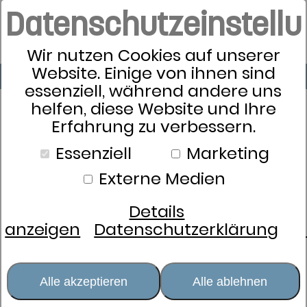
Datenschutzeinstell
Wir nutzen Cookies auf unserer
Website. Einige von ihnen sind
essenziell, während andere uns
helfen, diese Website und Ihre
Erfahrung zu verbessern.
Schlafkultur
Essenziell
Marketing
Bettwäsche
Externe Medien
Kissen
Zudecken
Details
Schlafsysteme
anzeigen
Datenschutzerklärung
Schlafaccessoires
Nachtwäsche
Damen
Alle akzeptieren
Alle ablehnen
Herren