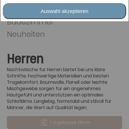
Wohnträume
Auswahl akzeptieren
Badezimmer
Neuheiten
Herren
Nachtwäsche für Herren bietet bei uns klare
Schnitte, hochwertige Materialien und besten
Tragekomfort. Baumwolle, Flanell oder leichte
Mischgewebe sorgen für ein angenehmes
Hautgefühl und unterstützen ein optimales
Schlafklima. Langlebig, formstabil und stilvoll für
Männer, die Wert auf Qualität legen.
7