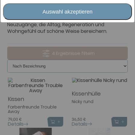
Neu bei hellwach im Betten Veil. Sorgfältig
ausgewählte Stücke für Schlaf, Zuhause und kleine
Auswahl akzeptieren
Momente des Wohlgefühls. Hier finden Sie aktuelle
Neuzugänge, die Alltag, Regeneration und
Wohngefühl auf schöne Weise bereichern.
4
Kissenhülle
Kissen
Nicky rund
Farbenfreunde Trouble
Away
36,50 €
79,00 €
Details
Details