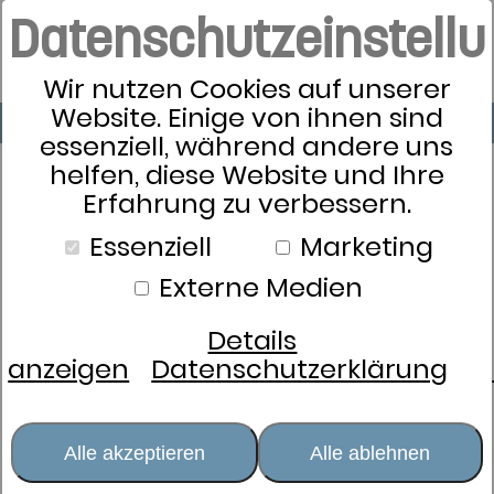
Datenschutzeinstell
Wir nutzen Cookies auf unserer
Website. Einige von ihnen sind
essenziell, während andere uns
helfen, diese Website und Ihre
Erfahrung zu verbessern.
Schlafkultur
Essenziell
Marketing
Bettwäsche
Externe Medien
Kissen
Zudecken
Details
Schlafsysteme
anzeigen
Datenschutzerklärung
Lattoflex
Dormabell
Matratzen
Alle akzeptieren
Alle ablehnen
Rahmen