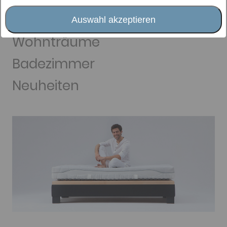
Matratzenauflagen
Schlafaccessoires
Auswahl akzeptieren
Wohnträume
Badezimmer
Neuheiten