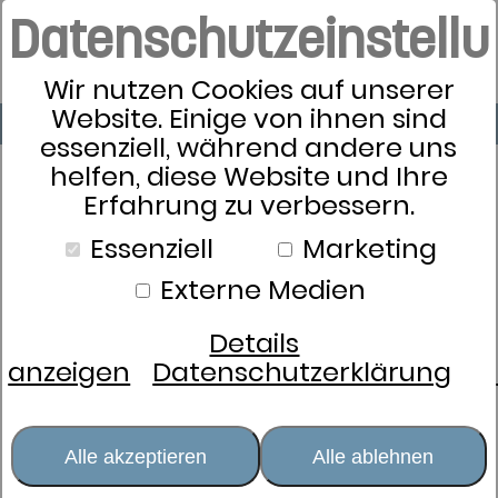
Datenschutzeinstell
Wir nutzen Cookies auf unserer
Website. Einige von ihnen sind
essenziell, während andere uns
helfen, diese Website und Ihre
Erfahrung zu verbessern.
Schlafkultur
Essenziell
Marketing
Bettwäsche
Externe Medien
Kissen
Stützend und entlastend
Details
Weich und kuschelig
anzeigen
Datenschutzerklärung
Kissenhüllen und Schutz
dormabell Kissenhüllen
Alle akzeptieren
Alle ablehnen
Zudecken
Schlafsysteme