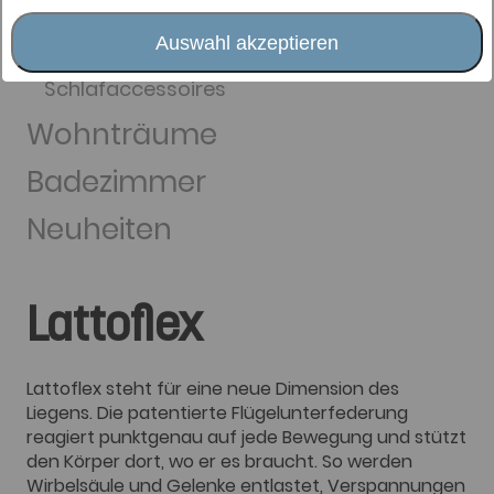
Dormabell
Auswahl akzeptieren
Matratzenauflagen
Schlafaccessoires
Wohnträume
Badezimmer
Neuheiten
Lattoflex
Lattoflex steht für eine neue Dimension des
Liegens. Die patentierte Flügelunterfederung
reagiert punktgenau auf jede Bewegung und stützt
den Körper dort, wo er es braucht. So werden
Wirbelsäule und Gelenke entlastet, Verspannungen