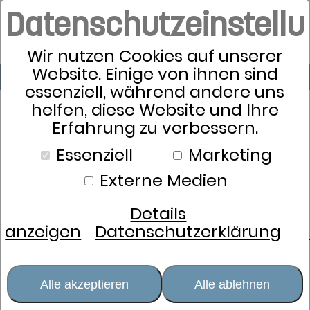
">
Datenschutzeinstell
Wir nutzen Cookies auf unserer
Website. Einige von ihnen sind
essenziell, während andere uns
helfen, diese Website und Ihre
Erfahrung zu verbessern.
Schlafkultur
Essenziell
Marketing
Bettwäsche
Externe Medien
Kissen
Details
Zudecken
Schlafsysteme
anzeigen
Datenschutzerklärung
Lattoflex
Matratzen
Alle akzeptieren
Alle ablehnen
Flügelrahmen 300
Flügelrahmen 900