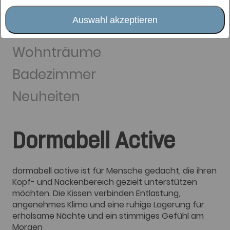
Zudecken
Schlafsysteme
Auswahl akzeptieren
Schlafaccessoires
Wohnträume
Badezimmer
Neuheiten
Dormabell Active
dormabell active ist für Mensche gedacht, die ihren
Kopf- und Nackenbereich gezielt unterstützen
möchten. Die Kissen verbinden Entlastung,
angenehmes Klima und eine ruhige Lagerung für
erholsame Nächte und ein stimmiges Gefühl am
Morgen