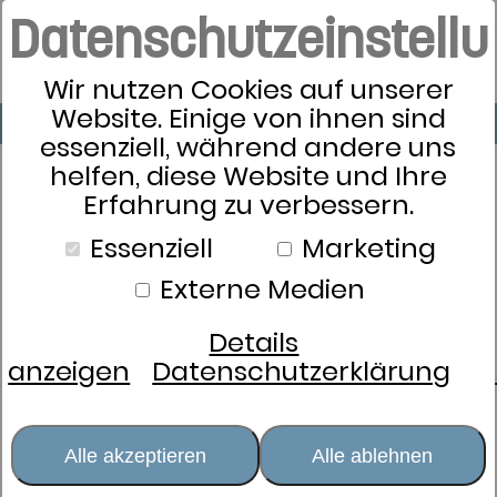
Datenschutzeinstell
Wir nutzen Cookies auf unserer
Website. Einige von ihnen sind
essenziell, während andere uns
helfen, diese Website und Ihre
Erfahrung zu verbessern.
Schlafkultur
Essenziell
Marketing
Bettwäsche
Externe Medien
Kissen
Stützend und entlastend
Details
anzeigen
Datenschutzerklärung
dormabell active
dormabell Nackenstützkissen
Cervical
Weich und kuschelig
Alle akzeptieren
Alle ablehnen
Kissenhüllen und Schutz