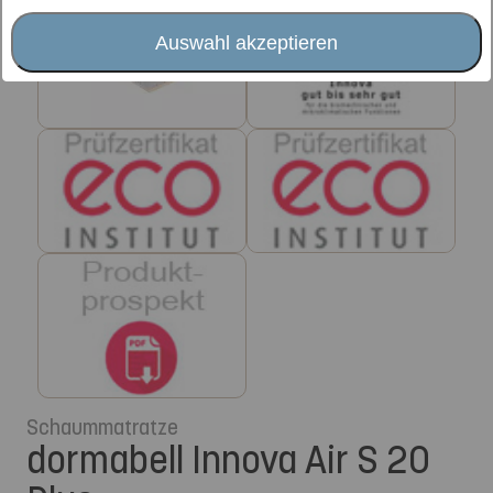
Auswahl akzeptieren
Schaummatratze
dormabell Innova Air S 20