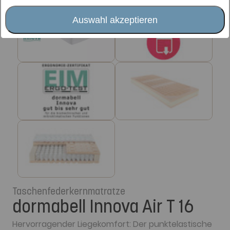
Auswahl akzeptieren
Taschenfederkernmatratze
dormabell Innova Air T 16
Hervorragender Liegekomfort: Der punktelastische