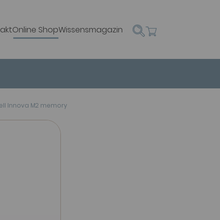
akt
Online Shop
Wissensmagazin
ll Innova M2 memory