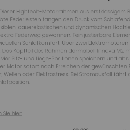
 Dieser Hightech-Motorrahmen aus erstklassigem Bu
lbte Federleisten fangen den Druck vom Schlafend
flexiblen, dauerelastischen und dynamischen Hochl
 extra Federweg gewonnen. Fein justierbare Elemen
iduellen Schlafkomfort. Über zwei Elektromotoren 
 Das Kopfteil des Rahmen dormabell Innova M2 me
ier Sitz- und Liege-Positionen speichern und abru
der Motor sofort nach Erreichen der gewünschten P
Wellen oder Elektrostress. Bei Stromausfall fährt di
lafposition.
Sie hier: