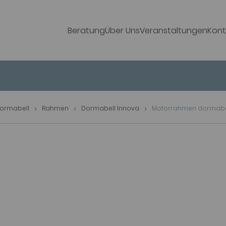
Beratung
Über Uns
Veranstaltungen
Kont
ormabell
Rahmen
Dormabell Innova
Motorrahmen dormabe