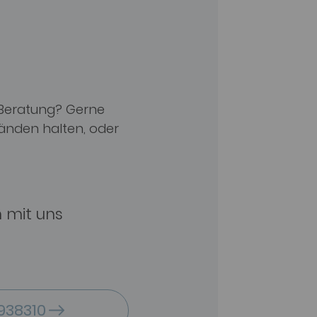
 Beratung? Gerne
Händen halten, oder
n mit uns
938310