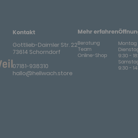
Mehr erfahren
Öffnun
Kontakt
Beratung
Montag 
Gottlieb-Daimler Str. 22
Team
Dienstag
73614 Schorndorf
Online-Shop
9:30 - 1
Samsta
07181-938310
9:30 - 1
hallo@hellwach.store