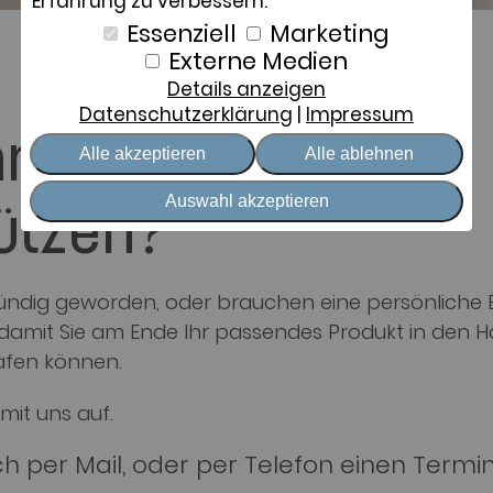
Erfahrung zu verbessern.
Essenziell
Marketing
Externe Medien
Details anzeigen
Datenschutzerklärung
Impressum
n ich Sie
Alle akzeptieren
Alle ablehnen
Auswahl akzeptieren
ützen?
 fündig geworden, oder brauchen eine persönliche
, damit Sie am Ende Ihr passendes Produkt in den 
afen können.
mit uns auf.
ch per Mail, oder per Telefon einen Termi