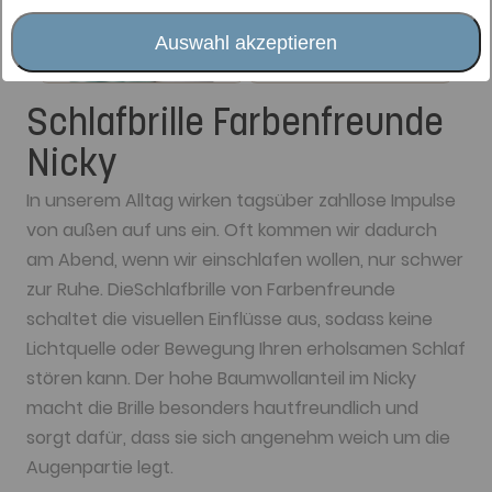
Auswahl akzeptieren
Schlafbrille Farbenfreunde
Nicky
In unserem Alltag wirken tagsüber zahllose Impulse
von außen auf uns ein. Oft kommen wir dadurch
am Abend, wenn wir einschlafen wollen, nur schwer
zur Ruhe. DieSchlafbrille von Farbenfreunde
schaltet die visuellen Einflüsse aus, sodass keine
Lichtquelle oder Bewegung Ihren erholsamen Schlaf
stören kann. Der hohe Baumwollanteil im Nicky
macht die Brille besonders hautfreundlich und
sorgt dafür, dass sie sich angenehm weich um die
Augenpartie legt.