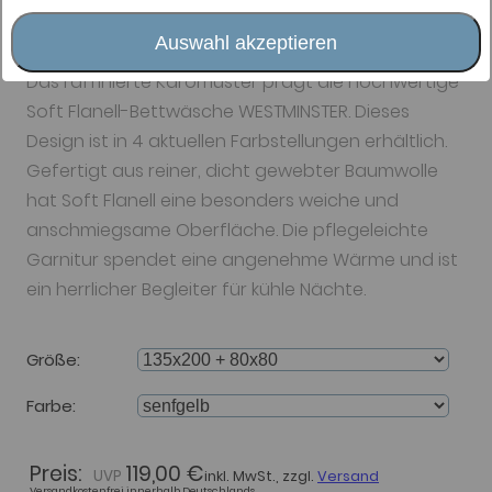
Bettwäsche Elegante
Westminster
Auswahl akzeptieren
Das raffinierte Karomuster prägt die hochwertige
Soft Flanell-Bettwäsche WESTMINSTER. Dieses
Design ist in 4 aktuellen Farbstellungen erhältlich.
Gefertigt aus reiner, dicht gewebter Baumwolle
hat Soft Flanell eine besonders weiche und
anschmiegsame Oberfläche. Die pflegeleichte
Garnitur spendet eine angenehme Wärme und ist
ein herrlicher Begleiter für kühle Nächte.
Größe
Farbe
Preis:
119,00 €
inkl. MwSt., zzgl.
Versand
Versandkostenfrei innerhalb Deutschlands.