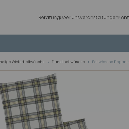
Beratung
Über Uns
Veranstaltungen
Kont
helige Winterbettwäsche
Flanellbettwäsche
Bettwäsche Elegant