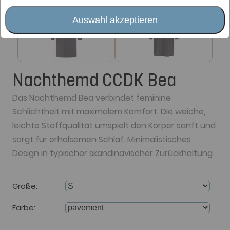
Auswahl akzeptieren
Nachthemd CCDK Bea
Das Nachthemd Bea verbindet feminine
Schlichtheit mit maximalem Komfort. Die weiche,
leichte Stoffqualität umspielt den Körper sanft und
sorgt für erholsamen Schlaf. Minimalistisches
Design in typischer skandinavischer Zurückhaltung.
Größe
Farbe