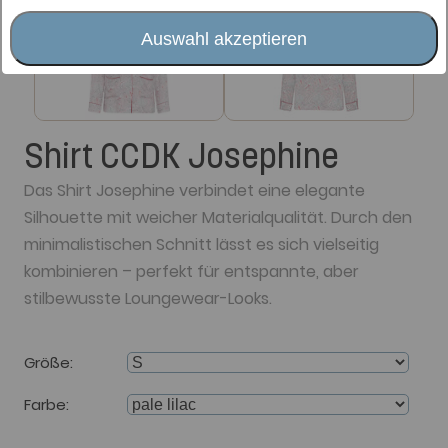
Auswahl akzeptieren
Shirt CCDK Josephine
Das Shirt Josephine verbindet eine elegante
Silhouette mit weicher Materialqualität. Durch den
minimalistischen Schnitt lässt es sich vielseitig
kombinieren – perfekt für entspannte, aber
stilbewusste Loungewear-Looks.
Größe
Farbe