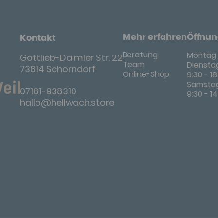
Mehr erfahren
Öffnun
Kontakt
Beratung
Montag 
Gottlieb-Daimler Str. 22
Team
Dienstag
73614 Schorndorf
Online-Shop
9:30 - 1
Samsta
07181-938310
9:30 - 1
hallo@hellwach.store