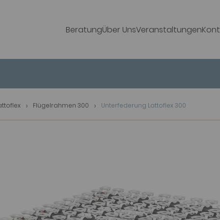
Beratung
Über Uns
Veranstaltungen
Kont
attoflex
Flügelrahmen 300
Unterfederung Lattoflex 300