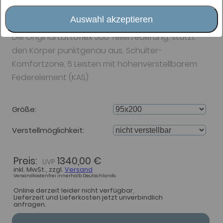
Unterfederung Lattoflex
300 Plus
Auswahl akzeptieren
Die Original Lattoflex 300 Tellerfederung, stützt
den Körper punktgenau aus, Schulter-
Komfortzone, 5 Leisten mit höhenverstellbarem
Federelement (KAS)
Größe
Verstellmöglichkeit
Preis:
1340,00 €
inkl. MwSt., zzgl.
Versand
Versandkostenfrei innerhalb Deutschlands.
Online derzeit leider nicht verfügbar,
Lieferzeit und Lieferkosten jetzt unverbindlich
anfragen.