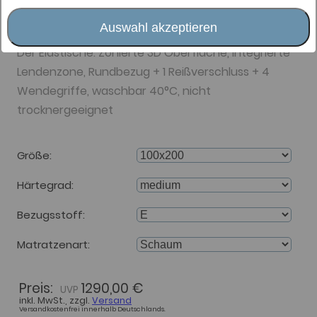
Matratze 19cm H2 medium
E Rundbezug
Auswahl akzeptieren
Der Elastische: Zonierte 3D Oberfläche, integrierte
Lendenzone, Rundbezug + 1 Reißverschluss + 4
Wendegriffe, waschbar 40°C, nicht
trocknergeeignet
Größe
Härtegrad
Bezugsstoff
Matratzenart
Preis:
1290,00 €
inkl. MwSt., zzgl.
Versand
Versandkostenfrei innerhalb Deutschlands.