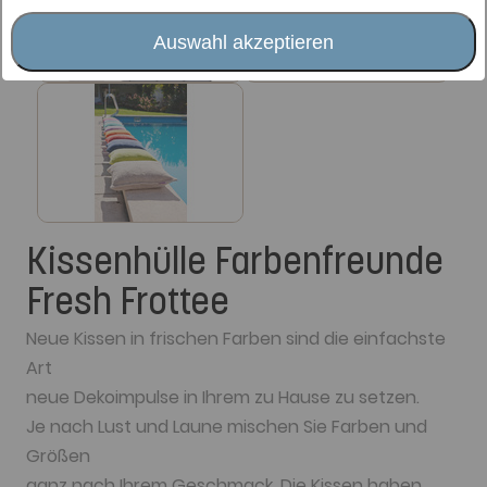
Auswahl akzeptieren
Kissenhülle Farbenfreunde
Fresh Frottee
Neue Kissen in frischen Farben sind die einfachste
Art
neue Dekoimpulse in Ihrem zu Hause zu setzen.
Je nach Lust und Laune mischen Sie Farben und
Größen
ganz nach Ihrem Geschmack. Die Kissen haben